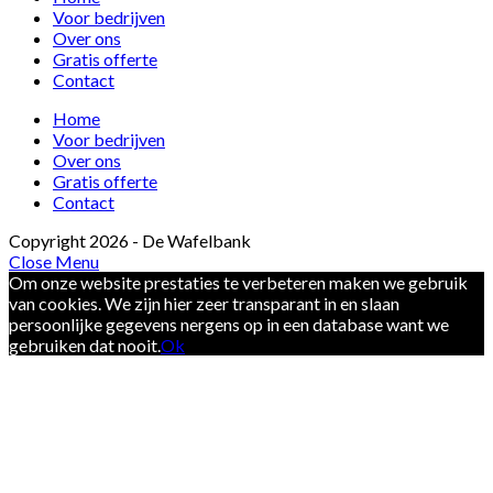
Voor bedrijven
Over ons
Gratis offerte
Contact
Home
Voor bedrijven
Over ons
Gratis offerte
Contact
Copyright 2026 - De Wafelbank
Close Menu
Om onze website prestaties te verbeteren maken we gebruik
van cookies. We zijn hier zeer transparant in en slaan
persoonlijke gegevens nergens op in een database want we
gebruiken dat nooit.
Ok